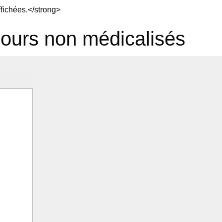
ffichées.</strong>
éjours non médicalisés