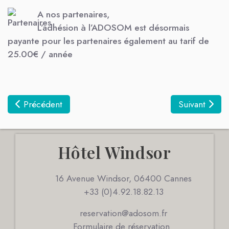
A nos partenaires,
L’adhésion à l’ADOSOM
est désormais
payante pour les partenaires également au tarif de
25.00€
/ année
Article précédent : Location vélo/trottinette électrique
Article suiva
Précédent
Suivant
Hôtel Windsor
16 Avenue Windsor, 06400 Cannes
+33 (0)4.92.18.82.13
reservation@adosom.fr
Formulaire de réservation